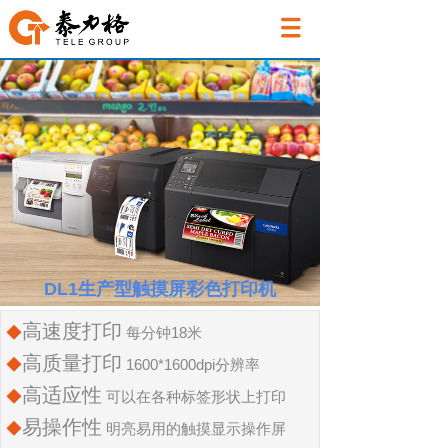
DL1生产型触摸屏彩色打印机
高速度打印
◆
每分钟18米
高质量打印
◆
1600*1600dpi分辨率
高适应性
◆
可以在各种标签形状上打印
易操作性
◆
明亮易用的触摸显示操作屏